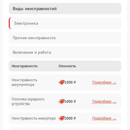
Виды неисправностей
Электроника
Прочие неисправности
Включение и работа
Неисправности
Стоимость
Работа с нагрузкой
Неисправность
Звук и индикация
1500 ₽
Подробнее →
аккумулятора
Питание и режимы
Поломка зарядного
1000 ₽
Подробнее →
устройства
Интерфейсы и связь
Неисправность инвертора
2000 ₽
Подробнее →
Температура и эксплуатация