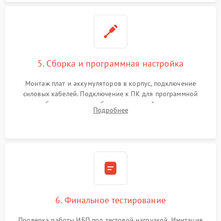
5. Сборка и программная настройка
Монтаж плат и аккумуляторов в корпус, подключение
силовых кабелей. Подключение к ПК для программной
калибровки констант батареи, настройки порогов
Подробнее
срабатывания AVR и сброса счетчиков старения АКБ.
6. Финальное тестирование
Проверка работы ИБП под тестовой нагрузкой. Имитация