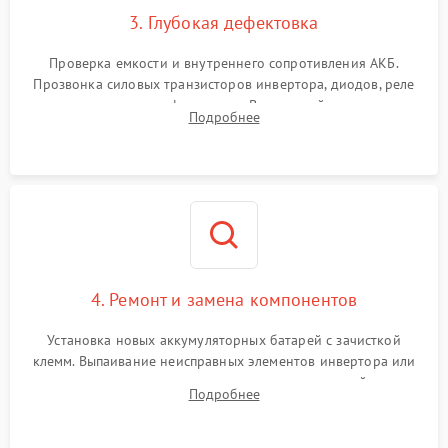
3. Глубокая дефектовка
Поломка системы защиты
1000 ₽
Подробнее →
от перегрузок
Проверка емкости и внутреннего сопротивления АКБ.
Прозвонка силовых транзисторов инвертора, диодов, реле
Неисправность системы
переключения и трансформатора. Визуальный поиск вздутых
Подробнее
защиты от короткого
1500 ₽
Подробнее →
конденсаторов и прогаров на печатной плате.
замыкания
Повреждение системы
1000 ₽
Подробнее →
защиты от перегрева
Неисправность системы
защиты от
1500 ₽
Подробнее →
перенапряжения
4. Ремонт и замена компонентов
Установка новых аккумуляторных батарей с зачисткой
клемм. Выпаивание неисправных элементов инвертора или
цепи зарядки и монтаж новых радиодеталей.
Подробнее
Восстановление поврежденных токоведущих дорожек и
замена реле.