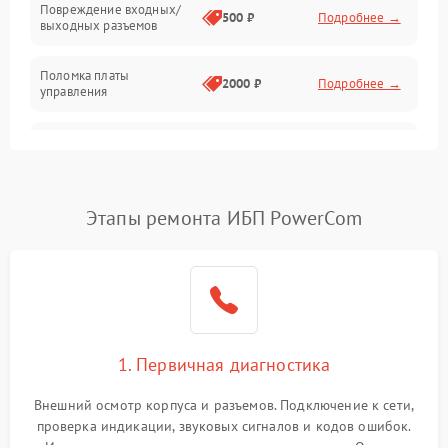
Повреждение входных/
500 ₽
Подробнее →
выходных разъемов
Механические повреждения
Поломка платы
Механика
2000 ₽
Подробнее →
управления
Неисправность
3000 ₽
Подробнее →
трансформатора
Повреждение
Этапы ремонта ИБП PowerCom
500 ₽
Подробнее →
конденсаторов
Поломка предохранителя
100 ₽
Подробнее →
Неисправность системы
1000 ₽
Подробнее →
охлаждения
1. Первичная диагностика
Неисправность
500 ₽
Подробнее →
Внешний осмотр корпуса и разъемов. Подключение к сети,
индикаторов
проверка индикации, звуковых сигналов и кодов ошибок.
Измерение входного и выходного напряжения. Оценка