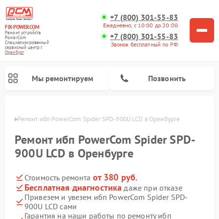
+7 (800) 301-55-83
Ежедневно, с 10:00 до 20:00
FIX-POWERCOM
Ремонт устройств
+7 (800) 301-55-83
PowerCom
Специализированный
Звонок бесплатный по РФ
cервисный центр г.
Оренбург
Мы ремонтируем
Позвонить
бурге
Ремонт ибп PowerCom Spider SPD-900U LCD в Оренбурге
Ремонт ибп PowerCom Spider SPD-
900U LCD в Оренбурге
от 380 руб.
Стоимость ремонта
Бесплатная диагностика
даже при отказе
Привезем и увезем ибп PowerCom Spider SPD-
900U LCD сами
Гарантия на наши работы по ремонту ибп