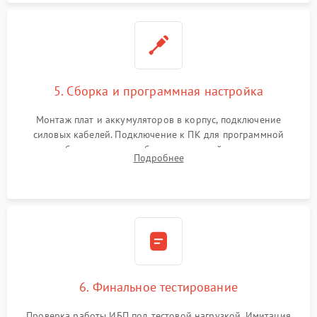
5. Сборка и программная настройка
Монтаж плат и аккумуляторов в корпус, подключение
силовых кабелей. Подключение к ПК для программной
калибровки констант батареи, настройки порогов
Подробнее
срабатывания AVR и сброса счетчиков старения АКБ.
6. Финальное тестирование
Проверка работы ИБП под тестовой нагрузкой. Имитация