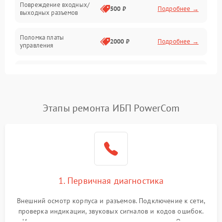
Повреждение входных/
500 ₽
Подробнее →
выходных разъемов
Механические повреждения
Поломка платы
Механика
2000 ₽
Подробнее →
управления
Неисправность
3000 ₽
Подробнее →
трансформатора
Повреждение
Этапы ремонта ИБП PowerCom
500 ₽
Подробнее →
конденсаторов
Поломка предохранителя
100 ₽
Подробнее →
Неисправность системы
1000 ₽
Подробнее →
охлаждения
1. Первичная диагностика
Неисправность
500 ₽
Подробнее →
Внешний осмотр корпуса и разъемов. Подключение к сети,
индикаторов
проверка индикации, звуковых сигналов и кодов ошибок.
Измерение входного и выходного напряжения. Оценка