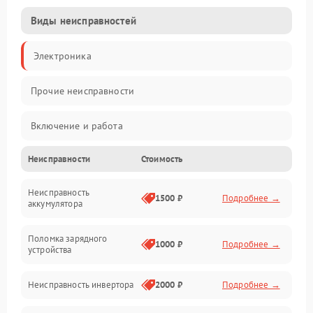
Виды неисправностей
Электроника
Прочие неисправности
Включение и работа
Неисправности
Стоимость
Работа с нагрузкой
Неисправность
Звук и индикация
1500 ₽
Подробнее →
аккумулятора
Питание и режимы
Поломка зарядного
1000 ₽
Подробнее →
устройства
Интерфейсы и связь
Неисправность инвертора
2000 ₽
Подробнее →
Температура и эксплуатация