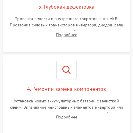
3. Глубокая дефектовка
Поломка системы защиты
1000 ₽
Подробнее →
от перегрузок
Проверка емкости и внутреннего сопротивления АКБ.
Прозвонка силовых транзисторов инвертора, диодов, реле
Неисправность системы
переключения и трансформатора. Визуальный поиск вздутых
Подробнее
защиты от короткого
1500 ₽
Подробнее →
конденсаторов и прогаров на печатной плате.
замыкания
Повреждение системы
1000 ₽
Подробнее →
защиты от перегрева
Неисправность системы
защиты от
1500 ₽
Подробнее →
перенапряжения
4. Ремонт и замена компонентов
Установка новых аккумуляторных батарей с зачисткой
клемм. Выпаивание неисправных элементов инвертора или
цепи зарядки и монтаж новых радиодеталей.
Подробнее
Восстановление поврежденных токоведущих дорожек и
замена реле.