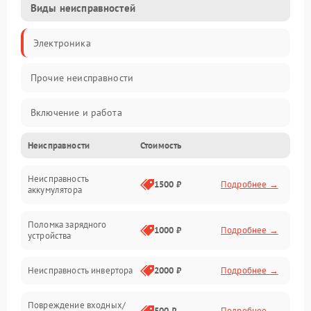
Виды неисправностей
Электроника
Прочие неисправности
Включение и работа
Неисправности
Стоимость
Работа с нагрузкой
Неисправность
Звук и индикация
1500 ₽
Подробнее →
аккумулятора
Питание и режимы
Поломка зарядного
1000 ₽
Подробнее →
устройства
Интерфейсы и связь
Неисправность инвертора
2000 ₽
Подробнее →
Температура и эксплуатация
Повреждение входных/
500 ₽
Подробнее →