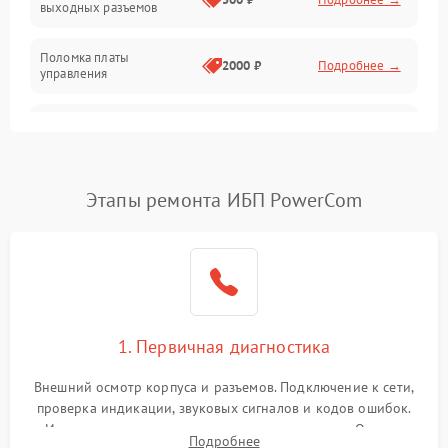
выходных разъемов
Механические повреждения
Поломка платы
Механика
2000 ₽
Подробнее →
управления
Неисправность
3000 ₽
Подробнее →
трансформатора
Повреждение
Этапы ремонта ИБП PowerCom
500 ₽
Подробнее →
конденсаторов
Поломка предохранителя
100 ₽
Подробнее →
Неисправность системы
1000 ₽
Подробнее →
охлаждения
1. Первичная диагностика
Неисправность
500 ₽
Подробнее →
Внешний осмотр корпуса и разъемов. Подключение к сети,
индикаторов
проверка индикации, звуковых сигналов и кодов ошибок.
Измерение входного и выходного напряжения. Оценка
Поломка фильтров
Подробнее
1000 ₽
Подробнее →