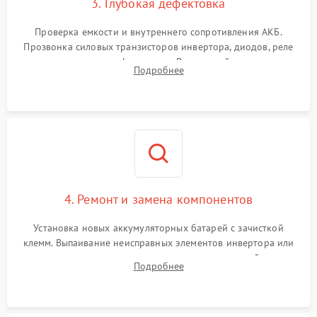
3. Глубокая дефектовка
Поломка системы защиты
1000 ₽
Подробнее →
от перегрузок
Проверка емкости и внутреннего сопротивления АКБ.
Прозвонка силовых транзисторов инвертора, диодов, реле
Неисправность системы
переключения и трансформатора. Визуальный поиск вздутых
Подробнее
защиты от короткого
1500 ₽
Подробнее →
конденсаторов и прогаров на печатной плате.
замыкания
Повреждение системы
1000 ₽
Подробнее →
защиты от перегрева
Неисправность системы
защиты от
1500 ₽
Подробнее →
перенапряжения
4. Ремонт и замена компонентов
Установка новых аккумуляторных батарей с зачисткой
клемм. Выпаивание неисправных элементов инвертора или
цепи зарядки и монтаж новых радиодеталей.
Подробнее
Восстановление поврежденных токоведущих дорожек и
замена реле.