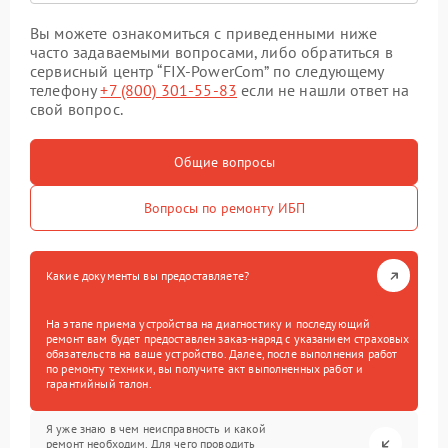
Вы можете ознакомиться с приведенными ниже
часто задаваемыми вопросами, либо обратиться в
сервисный центр “FIX-PowerCom” по следующему
телефону
+7 (800) 301-55-83
если не нашли ответ на
свой вопрос.
Общие вопросы
Вопросы по ремонту ИБП
Какие документы вы предоставляете?
На этапе приема устройства на диагностику и последующий
ремонт вам будет предоставлен заказ-наряд с указанием страховых
обязательств на ваше устройство. Далее, после выполнения работ
по ремонту техники, вы получите акт выполненных работ и
гарантийный талон.
Я уже знаю в чем неисправность и какой
ремонт необходим. Для чего проводить