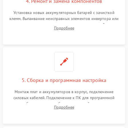
4. Ремонт и замена компонентов
Установка новых аккумуляторных батарей с зачисткой
клемм. Выпаивание неисправных элементов инвертора или
цепи зарядки и монтаж новых радиодеталей.
Подробнее
Восстановление поврежденных токоведущих дорожек и
замена реле.
5. Сборка и программная настройка
Монтаж плат и аккумуляторов в корпус, подключение
силовых кабелей. Подключение к ПК для программной
калибровки констант батареи, настройки порогов
Подробнее
срабатывания AVR и сброса счетчиков старения АКБ.