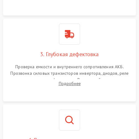
и кистей для предотвращения перегрева и замыканий.
3. Глубокая дефектовка
Проверка емкости и внутреннего сопротивления АКБ.
Прозвонка силовых транзисторов инвертора, диодов, реле
переключения и трансформатора. Визуальный поиск вздутых
Подробнее
конденсаторов и прогаров на печатной плате.