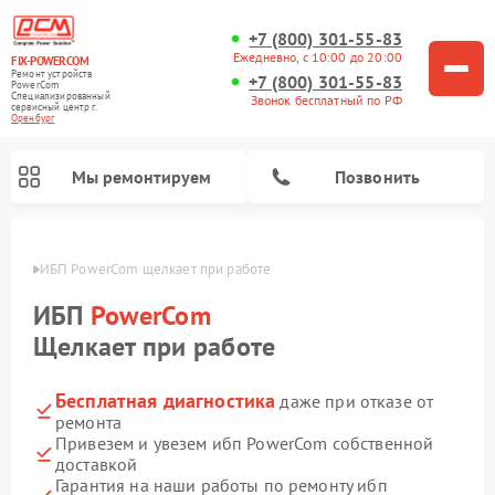
+7 (800) 301-55-83
Ежедневно, с 10:00 до 20:00
FIX-POWERCOM
Ремонт устройств
+7 (800) 301-55-83
PowerCom
Специализированный
Звонок бесплатный по РФ
cервисный центр г.
Оренбург
Мы ремонтируем
Позвонить
бурге
ИБП PowerCom щелкает при работе
ИБП
PowerCom
Щелкает при работе
Бесплатная диагностика
даже при отказе от
ремонта
Привезем и увезем ибп PowerCom собственной
доставкой
Гарантия на наши работы по ремонту ибп