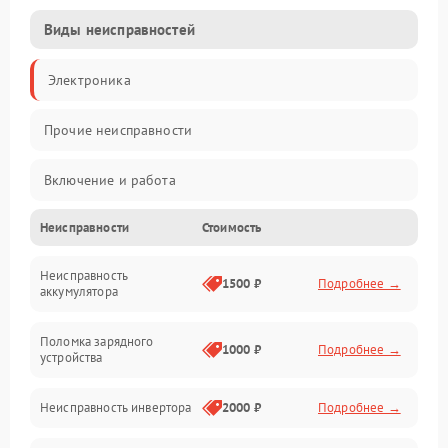
Виды неисправностей
Электроника
Прочие неисправности
Включение и работа
Неисправности
Стоимость
Работа с нагрузкой
Неисправность
Звук и индикация
1500 ₽
Подробнее →
аккумулятора
Питание и режимы
Поломка зарядного
1000 ₽
Подробнее →
устройства
Интерфейсы и связь
Неисправность инвертора
2000 ₽
Подробнее →
Температура и эксплуатация