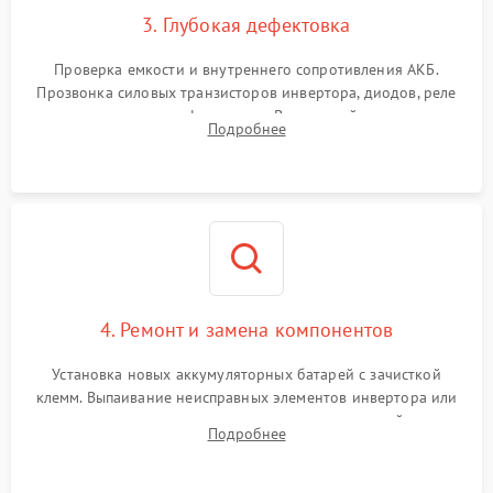
3. Глубокая дефектовка
Поломка системы защиты
1000 ₽
Подробнее →
от перегрузок
Проверка емкости и внутреннего сопротивления АКБ.
Прозвонка силовых транзисторов инвертора, диодов, реле
Неисправность системы
переключения и трансформатора. Визуальный поиск вздутых
Подробнее
защиты от короткого
1500 ₽
Подробнее →
конденсаторов и прогаров на печатной плате.
замыкания
Повреждение системы
1000 ₽
Подробнее →
защиты от перегрева
Неисправность системы
защиты от
1500 ₽
Подробнее →
перенапряжения
4. Ремонт и замена компонентов
Установка новых аккумуляторных батарей с зачисткой
клемм. Выпаивание неисправных элементов инвертора или
цепи зарядки и монтаж новых радиодеталей.
Подробнее
Восстановление поврежденных токоведущих дорожек и
замена реле.