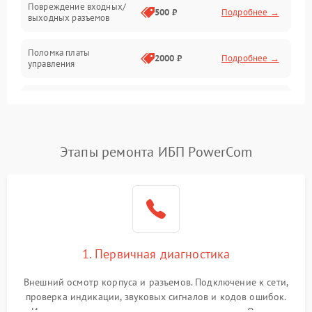
Повреждение входных/
500 ₽
Подробнее →
выходных разъемов
Механические повреждения
Поломка платы
Механика
2000 ₽
Подробнее →
управления
Неисправность
3000 ₽
Подробнее →
трансформатора
Повреждение
Этапы ремонта ИБП PowerCom
500 ₽
Подробнее →
конденсаторов
Поломка предохранителя
100 ₽
Подробнее →
Неисправность системы
1000 ₽
Подробнее →
охлаждения
1. Первичная диагностика
Неисправность
500 ₽
Подробнее →
Внешний осмотр корпуса и разъемов. Подключение к сети,
индикаторов
проверка индикации, звуковых сигналов и кодов ошибок.
Измерение входного и выходного напряжения. Оценка