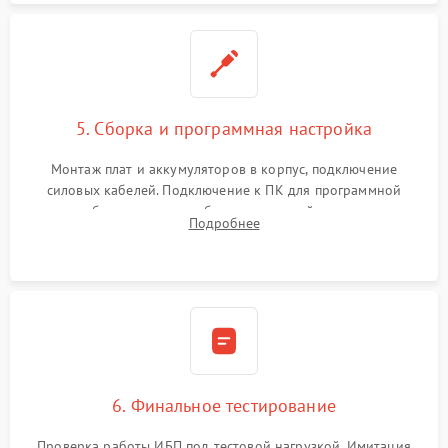
5. Сборка и программная настройка
Монтаж плат и аккумуляторов в корпус, подключение
силовых кабелей. Подключение к ПК для программной
калибровки констант батареи, настройки порогов
Подробнее
срабатывания AVR и сброса счетчиков старения АКБ.
6. Финальное тестирование
Проверка работы ИБП под тестовой нагрузкой. Имитация