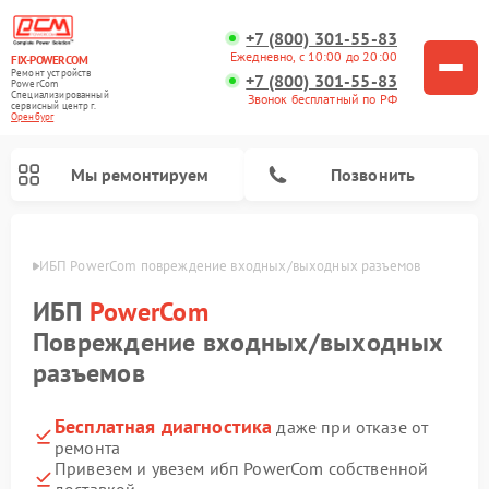
+7 (800) 301-55-83
Ежедневно, с 10:00 до 20:00
FIX-POWERCOM
Ремонт устройств
+7 (800) 301-55-83
PowerCom
Специализированный
Звонок бесплатный по РФ
cервисный центр г.
Оренбург
Мы ремонтируем
Позвонить
бурге
ИБП PowerCom повреждение входных/выходных разъемов
ИБП
PowerCom
Повреждение входных/выходных
разъемов
Бесплатная диагностика
даже при отказе от
ремонта
Привезем и увезем ибп PowerCom собственной