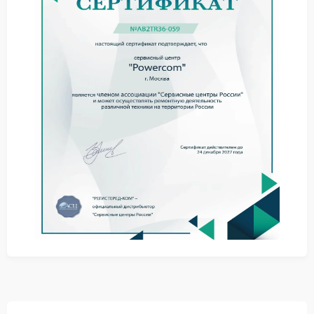
осмотрите разъемы визуально.
Очистите контакты от пыли мягкой тканью
Проверьте целостность пластиковых частей
разъемов
Попробуйте использовать запасные кабели
Если проблема сохраняется, не стоит продолжать
эксперименты самостоятельно.
Ремонт Powercom в подобных случаях
предполагает замену поврежденных разъемов и
восстановление надежного контакта.
Профессиональное устранение
неисправности
Сервис Powercom предлагает квалифицированную
помощь при повреждениях такого типа.
Специалисты работают с учетом особенностей
конструкции этих устройств.
Сервисный центр Powercom проводит замену