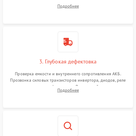
радиаторов и кулеров от пыли с помощью сжатого воздуха
Подробнее
и кистей для предотвращения перегрева и замыканий.
3. Глубокая дефектовка
Проверка емкости и внутреннего сопротивления АКБ.
Прозвонка силовых транзисторов инвертора, диодов, реле
переключения и трансформатора. Визуальный поиск вздутых
Подробнее
конденсаторов и прогаров на печатной плате.