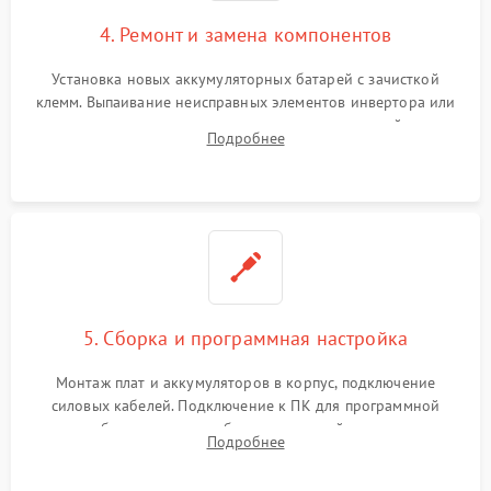
4. Ремонт и замена компонентов
Установка новых аккумуляторных батарей с зачисткой
клемм. Выпаивание неисправных элементов инвертора или
цепи зарядки и монтаж новых радиодеталей.
Подробнее
Восстановление поврежденных токоведущих дорожек и
замена реле.
5. Сборка и программная настройка
Монтаж плат и аккумуляторов в корпус, подключение
силовых кабелей. Подключение к ПК для программной
калибровки констант батареи, настройки порогов
Подробнее
срабатывания AVR и сброса счетчиков старения АКБ.