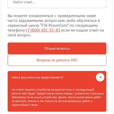
Вы можете ознакомиться с приведенными ниже
часто задаваемыми вопросами, либо обратиться в
сервисный центр “FIX-PowerCom” по следующему
телефону
+7 (800) 301-55-83
если не нашли ответ на
свой вопрос.
Общие вопросы
Вопросы по ремонту ИБП
Какие документы вы предоставляете?
На этапе приема устройства на диагностику и последующий
ремонт вам будет предоставлен заказ-наряд с указанием страховых
обязательств на ваше устройство. Далее, после выполнения работ
по ремонту техники, вы получите акт выполненных работ и
гарантийный талон.