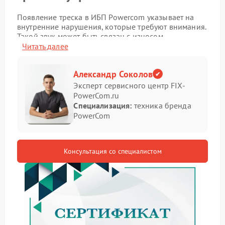
Появление треска в ИБП Powercom указывает на
внутренние нарушения, которые требуют внимания.
Такой звук может быть связан с износом
компонентов или нарушением электрических
Читать далее
соединений, что влияет на стабильность работы
устройства.
Александр Соколов
Основные признаки проблемы
Эксперт сервисного центр FIX-
PowerCom.ru
Специализация:
техника бренда
Определить неисправность можно по следующим
PowerCom
симптомам:
Треск или щелчки при работе
Нестабильная подача энергии
Консультация со специалистом
Самопроизвольные отключения
Перегрев корпуса
В подобных случаях необходим ремонт Powercom,
так как игнорирование проблемы может привести к
более серьезным последствиям.
Практические рекомендации