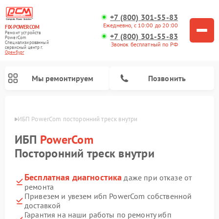
+7 (800) 301-55-83
Ежедневно, с 10:00 до 20:00
FIX-POWERCOM
Ремонт устройств
+7 (800) 301-55-83
PowerCom
Специализированный
Звонок бесплатный по РФ
cервисный центр г.
Оренбург
Мы ремонтируем
Позвонить
бурге
ИБП PowerCom посторонний треск внутри
ИБП
PowerCom
Посторонний треск внутри
Бесплатная диагностика
даже при отказе от
ремонта
Привезем и увезем ибп PowerCom собственной
доставкой
Гарантия на наши работы по ремонту ибп