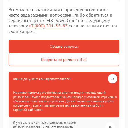
Вы можете ознакомиться с приведенными ниже
часто задаваемыми вопросами, либо обратиться в
сервисный центр “FIX-PowerCom” по следующему
телефону
+7 (800) 301-55-83
если не нашли ответ на
свой вопрос.
Общие вопросы
Вопросы по ремонту ИБП
Какие документы вы предоставляете?
На этапе приема устройства на диагностику и последующий
ремонт вам будет предоставлен заказ-наряд с указанием страховых
обязательств на ваше устройство. Далее, после выполнения работ
по ремонту техники, вы получите акт выполненных работ и
гарантийный талон.
Я уже знаю в чем неисправность и какой
ремонт необходим. Для чего проводить