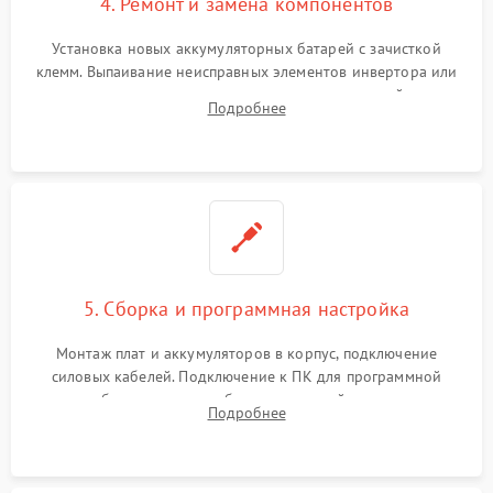
4. Ремонт и замена компонентов
Установка новых аккумуляторных батарей с зачисткой
клемм. Выпаивание неисправных элементов инвертора или
цепи зарядки и монтаж новых радиодеталей.
Подробнее
Восстановление поврежденных токоведущих дорожек и
замена реле.
5. Сборка и программная настройка
Монтаж плат и аккумуляторов в корпус, подключение
силовых кабелей. Подключение к ПК для программной
калибровки констант батареи, настройки порогов
Подробнее
срабатывания AVR и сброса счетчиков старения АКБ.