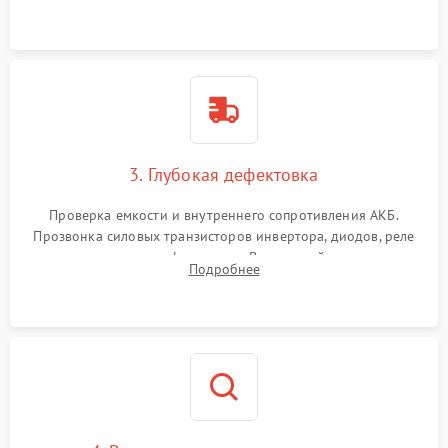
и кистей для предотвращения перегрева и замыканий.
3. Глубокая дефектовка
Проверка емкости и внутреннего сопротивления АКБ.
Прозвонка силовых транзисторов инвертора, диодов, реле
переключения и трансформатора. Визуальный поиск вздутых
Подробнее
конденсаторов и прогаров на печатной плате.