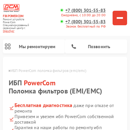
+7 (800) 301-55-83
Ежедневно, с 10:00 до 20:00
FIX-POWERCOM
Ремонт устройств
+7 (800) 301-55-83
PowerCom
Специализированный
Звонок бесплатный по РФ
cервисный центр г.
Оренбург
Мы ремонтируем
Позвонить
бурге
ИБП PowerCom поломка фильтров (emi/emc)
ИБП
PowerCom
Поломка фильтров (EMI/EMC)
Бесплатная диагностика
даже при отказе от
ремонта
Привезем и увезем ибп PowerCom собственной
доставкой
Гарантия на наши работы по ремонту ибп