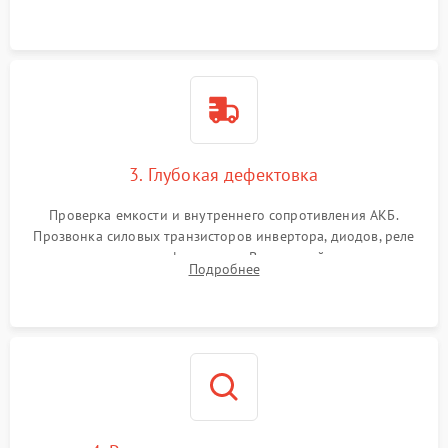
и кистей для предотвращения перегрева и замыканий.
3. Глубокая дефектовка
Проверка емкости и внутреннего сопротивления АКБ.
Прозвонка силовых транзисторов инвертора, диодов, реле
переключения и трансформатора. Визуальный поиск вздутых
Подробнее
конденсаторов и прогаров на печатной плате.