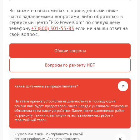
Вы можете ознакомиться с приведенными ниже
часто задаваемыми вопросами, либо обратиться в
сервисный центр “FIX-PowerCom” по следующему
телефону
+7 (800) 301-55-83
если не нашли ответ на
свой вопрос.
Общие вопросы
Вопросы по ремонту ИБП
Какие документы вы предоставляете?
На этапе приема устройства на диагностику и последующий
ремонт вам будет предоставлен заказ-наряд с указанием страховых
обязательств на ваше устройство. Далее, после выполнения работ
по ремонту техники, вы получите акт выполненных работ и
гарантийный талон.
Я уже знаю в чем неисправность и какой
ремонт необходим. Для чего проводить