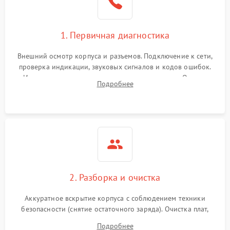
1. Первичная диагностика
Внешний осмотр корпуса и разъемов. Подключение к сети,
проверка индикации, звуковых сигналов и кодов ошибок.
Измерение входного и выходного напряжения. Оценка
Подробнее
реакции ИБП на отключение основного питания без
нагрузки.
2. Разборка и очистка
Аккуратное вскрытие корпуса с соблюдением техники
безопасности (снятие остаточного заряда). Очистка плат,
радиаторов и кулеров от пыли с помощью сжатого воздуха
Подробнее