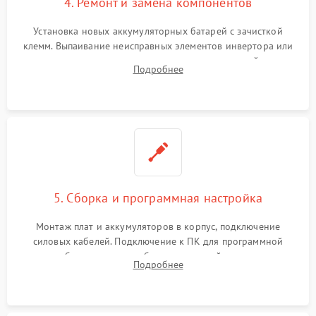
4. Ремонт и замена компонентов
Установка новых аккумуляторных батарей с зачисткой
клемм. Выпаивание неисправных элементов инвертора или
цепи зарядки и монтаж новых радиодеталей.
Подробнее
Восстановление поврежденных токоведущих дорожек и
замена реле.
5. Сборка и программная настройка
Монтаж плат и аккумуляторов в корпус, подключение
силовых кабелей. Подключение к ПК для программной
калибровки констант батареи, настройки порогов
Подробнее
срабатывания AVR и сброса счетчиков старения АКБ.