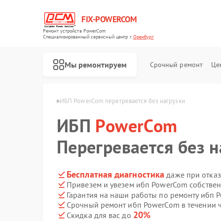
FIX-POWERCOM
Ремонт устройств PowerCom
Специализированный cервисный центр г.
Оренбург
Мы ремонтируем
Срочный ремонт
Це
werCom в Оренбурге
ИБП PowerCom перегревается без нагрузки
ИБП
PowerCom
Перегревается без н
Бесплатная диагностика
даже при отказ
Привезем и увезем ибп PowerCom собстве
Гарантия на наши работы по ремонту ибп
Срочный ремонт ибп PowerCom в течении 
20%
Скидка для вас до