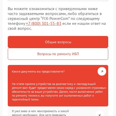
Вы можете ознакомиться с приведенными ниже
часто задаваемыми вопросами, либо обратиться в
сервисный центр “FIX-PowerCom” по следующему
телефону
+7 (800) 301-55-83
если не нашли ответ на
свой вопрос.
Общие вопросы
Вопросы по ремонту ИБП
Какие документы вы предоставляете?
На этапе приема устройства на диагностику и последующий
ремонт вам будет предоставлен заказ-наряд с указанием страховых
обязательств на ваше устройство. Далее, после выполнения работ
по ремонту техники, вы получите акт выполненных работ и
гарантийный талон.
Я уже знаю в чем неисправность и какой
ремонт необходим. Для чего проводить