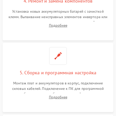
4. Ремонт и замена компонентов
Установка новых аккумуляторных батарей с зачисткой
клемм. Выпаивание неисправных элементов инвертора или
цепи зарядки и монтаж новых радиодеталей.
Подробнее
Восстановление поврежденных токоведущих дорожек и
замена реле.
5. Сборка и программная настройка
Монтаж плат и аккумуляторов в корпус, подключение
силовых кабелей. Подключение к ПК для программной
калибровки констант батареи, настройки порогов
Подробнее
срабатывания AVR и сброса счетчиков старения АКБ.