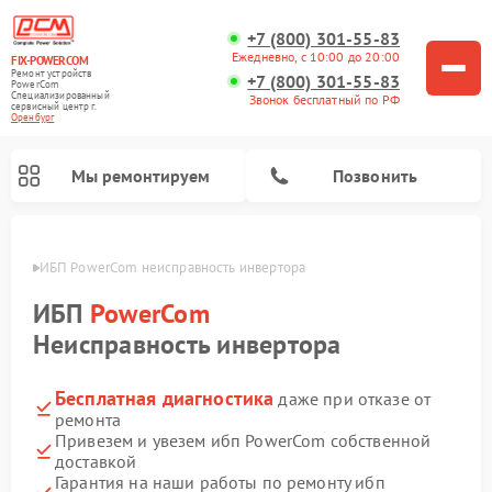
+7 (800) 301-55-83
Ежедневно, с 10:00 до 20:00
FIX-POWERCOM
Ремонт устройств
+7 (800) 301-55-83
PowerCom
Специализированный
Звонок бесплатный по РФ
cервисный центр г.
Оренбург
Мы ремонтируем
Позвонить
бурге
ИБП PowerCom неисправность инвертора
ИБП
PowerCom
Неисправность инвертора
Бесплатная диагностика
даже при отказе от
ремонта
Привезем и увезем ибп PowerCom собственной
доставкой
Гарантия на наши работы по ремонту ибп