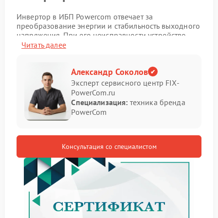
Инвертор в ИБП Powercom отвечает за
преобразование энергии и стабильность выходного
напряжения. При его неисправности устройство
теряет способность корректно поддерживать работу
Читать далее
подключенной техники, что отражается на общей
надежности системы.
Александр Соколов
Симптомы неисправности
Эксперт сервисного центр FIX-
PowerCom.ru
Специализация:
техника бренда
Определить проблему можно по следующим
PowerCom
признакам:
отсутствие выходного напряжения;
резкие отключения при переходе на батарею;
Консультация со специалистом
нестабильная работа оборудования;
появление ошибок на панели.
В подобных случаях ремонт Powercom требуется
для устранения нарушений в работе ключевого
элемента.
Причины и рекомендации