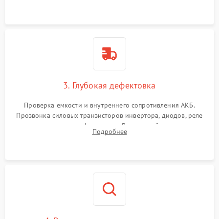
и кистей для предотвращения перегрева и замыканий.
3. Глубокая дефектовка
Проверка емкости и внутреннего сопротивления АКБ.
Прозвонка силовых транзисторов инвертора, диодов, реле
переключения и трансформатора. Визуальный поиск вздутых
Подробнее
конденсаторов и прогаров на печатной плате.