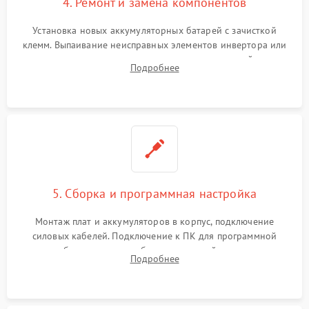
4. Ремонт и замена компонентов
Установка новых аккумуляторных батарей с зачисткой
клемм. Выпаивание неисправных элементов инвертора или
цепи зарядки и монтаж новых радиодеталей.
Подробнее
Восстановление поврежденных токоведущих дорожек и
замена реле.
5. Сборка и программная настройка
Монтаж плат и аккумуляторов в корпус, подключение
силовых кабелей. Подключение к ПК для программной
калибровки констант батареи, настройки порогов
Подробнее
срабатывания AVR и сброса счетчиков старения АКБ.