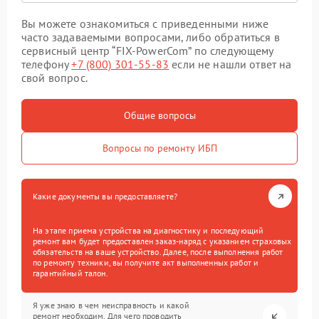
Вы можете ознакомиться с приведенными ниже
часто задаваемыми вопросами, либо обратиться в
сервисный центр “FIX-PowerCom” по следующему
телефону
+7 (800) 301-55-83
если не нашли ответ на
свой вопрос.
Общие вопросы
Вопросы по ремонту ИБП
Какие документы вы предоставляете?
На этапе приема устройства на диагностику и последующий
ремонт вам будет предоставлен заказ-наряд с указанием страховых
обязательств на ваше устройство. Далее, после выполнения работ
по ремонту техники, вы получите акт выполненных работ и
гарантийный талон.
Я уже знаю в чем неисправность и какой
ремонт необходим. Для чего проводить