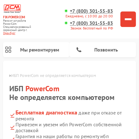
+7 (800) 301-55-83
Ежедневно, с 10:00 до 20:00
FIX-POWERCOM
Ремонт устройств
+7 (800) 301-55-83
PowerCom
Специализированный
Звонок бесплатный по РФ
cервисный центр г.
Оренбург
Мы ремонтируем
Позвонить
бурге
ИБП PowerCom не определяется компьютером
ИБП
PowerCom
Не определяется компьютером
Бесплатная диагностика
даже при отказе от
ремонта
Привезем и увезем ибп PowerCom собственной
доставкой
Гарантия на наши работы по ремонту ибп