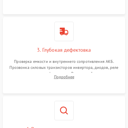
и кистей для предотвращения перегрева и замыканий.
3. Глубокая дефектовка
Проверка емкости и внутреннего сопротивления АКБ.
Прозвонка силовых транзисторов инвертора, диодов, реле
переключения и трансформатора. Визуальный поиск вздутых
Подробнее
конденсаторов и прогаров на печатной плате.