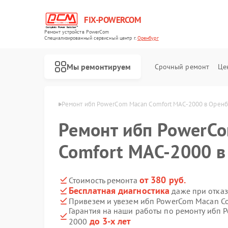
FIX-POWERCOM
Ремонт устройств PowerCom
Специализированный cервисный центр г.
Оренбург
Мы ремонтируем
Срочный ремонт
Це
werCom в Оренбурге
Ремонт ибп PowerCom Macan Comfort MAC-2000 в Оренб
Ремонт ибп PowerC
Comfort MAC-2000 в
от 380 руб.
Стоимость ремонта
Бесплатная диагностика
даже при отказ
Привезем и увезем ибп PowerCom Macan C
Гарантия на наши работы по ремонту ибп 
до 3-х лет
2000