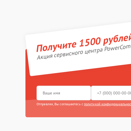
Получите 1500 рубле
Акция сервисного центра PowerCom
Отправляя, Вы соглашаетесь с
политикой конфиденциально