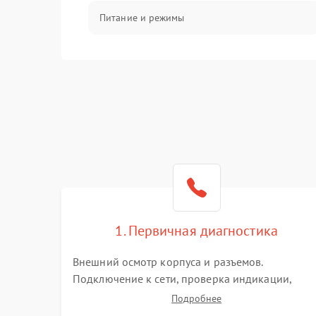
Питание и режимы
Интерфейсы и связь
Температура и эксплуатация
Механические повреждения
Механика
1. Первичная диагностика
Внешний осмотр корпуса и разъемов.
Подключение к сети, проверка индикации,
звуковых сигналов и кодов ошибок. Измерение
Подробнее
входного и выходного напряжения. Оценка