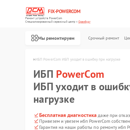
FIX-POWERCOM
Ремонт устройств PowerCom
Специализированный cервисный центр г.
Оренбург
Мы ремонтируем
Срочный ремонт
Це
werCom в Оренбурге
ИБП PowerCom ИБП уходит в ошибку при нагрузке
ИБП
PowerCom
ИБП уходит в ошибк
нагрузке
Бесплатная диагностика
даже при отказ
Привезем и увезем ибп PowerCom собстве
Гарантия на наши работы по ремонту ибп